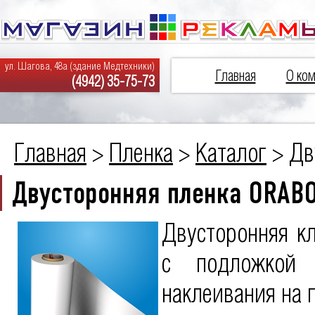
ул. Шагова, 48а (здание Медтехники)
Главная
О ком
(4942) 35-75-73
Главная
>
Пленка
>
Каталог
> Дв
Двусторонняя пленка ORAB
Двусторонняя к
с подложкой 
наклеивания на 